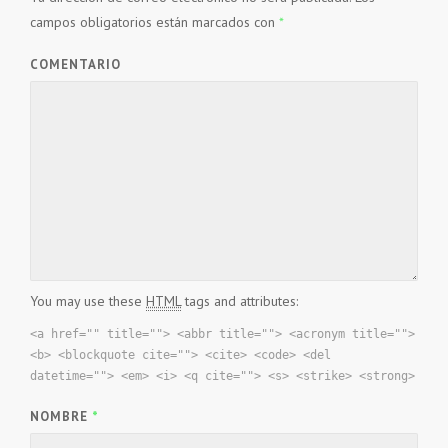
campos obligatorios están marcados con
*
COMENTARIO
You may use these
HTML
tags and attributes:
<a href="" title=""> <abbr title=""> <acronym title="">
<b> <blockquote cite=""> <cite> <code> <del
datetime=""> <em> <i> <q cite=""> <s> <strike> <strong>
NOMBRE
*